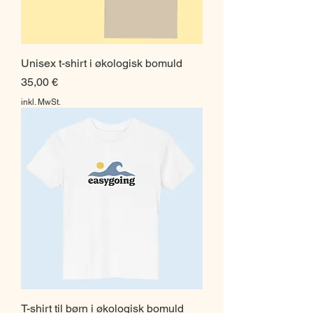
Unisex t-shirt i økologisk bomuld
Preis
35,00 €
inkl. MwSt.
T-shirt til børn i økologisk bomuld