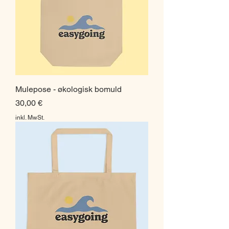
Mulepose - økologisk bomuld
Preis
30,00 €
inkl. MwSt.