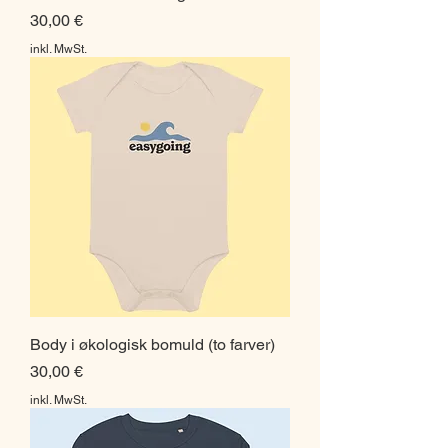
Preis
30,00 €
inkl. MwSt.
Body i økologisk bomuld (to farver)
Preis
30,00 €
inkl. MwSt.