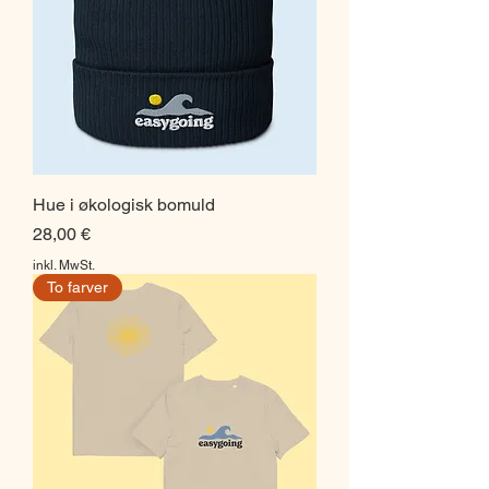
Hue i økologisk bomuld
Preis
28,00 €
inkl. MwSt.
To farver