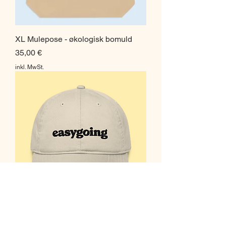
XL Mulepose - økologisk bomuld
Preis
35,00 €
inkl. MwSt.
Kasket i økologisk bomuld