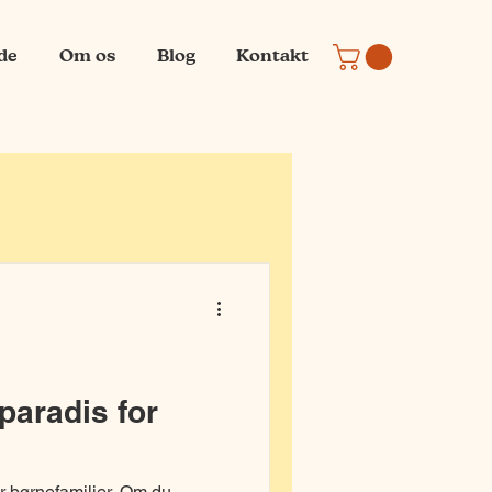
ide
Om os
Blog
Kontakt
paradis for
or børnefamilier. Om du