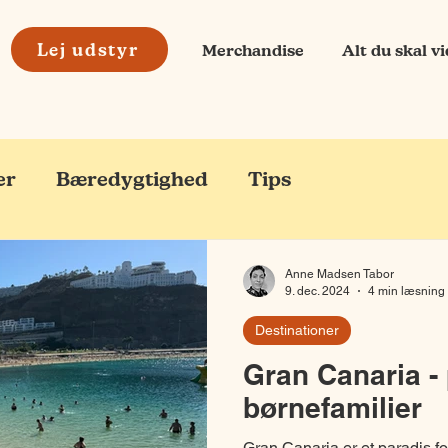
Lej udstyr
Merchandise
Alt du skal v
er
Bæredygtighed
Tips
Anne Madsen Tabor
9. dec. 2024
4 min læsning
Destinationer
Gran Canaria - 
børnefamilier
Gran Canaria er et paradis f