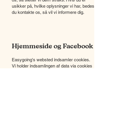
usikker på, hvilke oplysninger vi har, bedes
du kontakte os, så vil vi informere dig.
Hjemmeside og Facebook
Easygoing's websted indsamler cookies.
Vi holder indsamlingen af data via cookies
til et minimum og sikrer så godt vi kan, at
de ikke misbruges på nogen måde.
Easygoing har en Facebook-side og en
Instagram-side. Data, der indsamles via
disse, er Metas ansvar, og vi har derfor
intet med denne indsamling at gøre, da den
finder sted på Metas platforme.