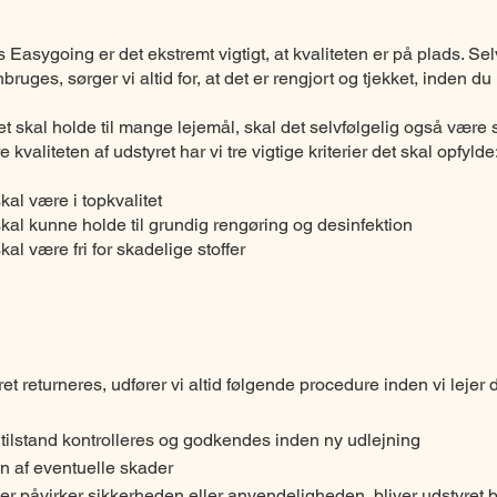
 Easygoing er det ekstremt vigtigt, at kvaliteten er på plads. S
bruges, sørger vi altid for, at det er rengjort og tjekket, inden d
 skal holde til mange lejemål, skal det selvfølgelig også være s
e kvaliteten af udstyret har vi tre vigtige kriterier det skal opfylde
kal være i topkvalitet
skal kunne holde til grundig rengøring og desinfektion
kal være fri for skadelige stoffer
et returneres, udfører vi altid følgende procedure inden vi lejer 
 tilstand kontrolleres og godkendes inden ny udlejning
n af eventuelle skader
er påvirker sikkerheden eller anvendeligheden, bliver udstyret b