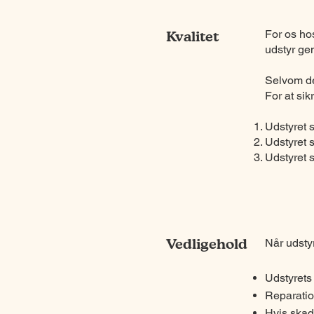
For os hos
Kvalitet
udstyr gen
Selvom det
For at sikr
Udstyret s
Udstyret 
Udstyret s
Vedligehold
Når udstyr
Udstyrets
Reparatio
Hvis skad