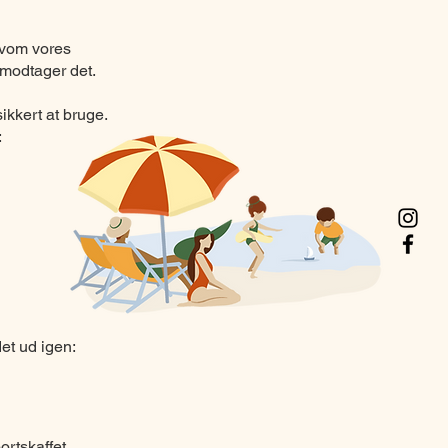
elvom vores
u modtager det.
ikkert at bruge.
:
det ud igen:
ortskaffet