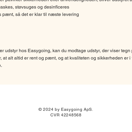
vaskes, støvsuges og desinficeres
 pænt, så det er klar til næste levering
jer udstyr hos Easygoing, kan du modtage udstyr, der viser tegn 
, at alt altid er rent og pænt, og at kvaliteten og sikkerheden er i 
e.
© 2024 by Easygoing ApS.
CVR 42248568