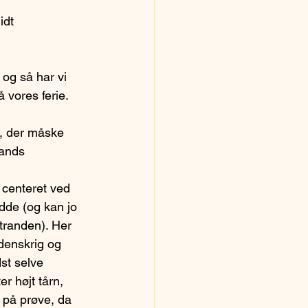
idt 
og så har vi 
 vores ferie. 
e, der måske 
lands 
 centeret ved 
de (og kan jo 
tranden). Her 
rdenskrig og 
st selve 
r højt tårn, 
på prøve, da 