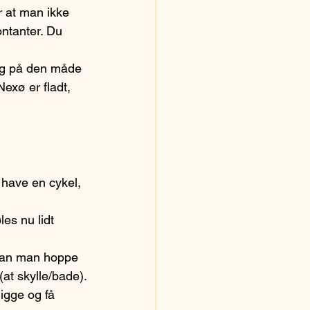
 at man ikke 
ntanter. Du 
 og på den måde 
exø er fladt, 
 have en cykel, 
es nu lidt 
 kan man hoppe 
(at skylle/bade).
igge og få 