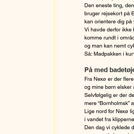
Den eneste ting, den
bruger rejsekort på 
kan orientere dig på 
Vi havde derfor ikke 
komme rundt i område
og man kan nemt cykl
Så: Madpakken i kurv
På med badetøj
Fra Nexø er der fler
og mine børn elsker 
Selvfølgelig er der 
mere “Bornholmsk” at
Lige nord for Nexø l
i vandet fra klippern
Den dag vi cyklede d