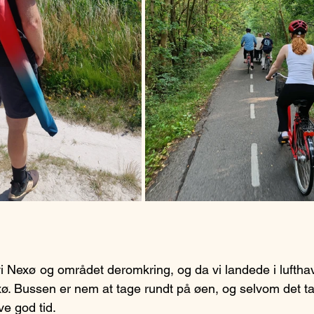
 Nexø og området deromkring, og da vi landede i lufthav
xø. Bussen er nem at tage rundt på øen, og selvom det tage
ve god tid. 