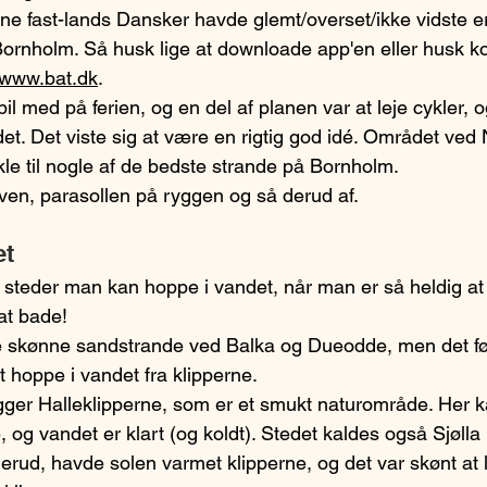
ne fast-lands Dansker havde glemt/overset/ikke vidste er
Bornholm. Så husk lige at downloade app'en eller husk ko
www.bat.dk
.
bil med på ferien, og en del af planen var at leje cykler,
t. Det viste sig at være en rigtig god idé. Området ved N
e til nogle af de bedste strande på Bornholm.
en, parasollen på ryggen og så derud af. 
et
e steder man kan hoppe i vandet, når man er så heldig at
at bade!
de skønne sandstrande ved Balka og Dueodde, men det føl
 hoppe i vandet fra klipperne. 
igger Halleklipperne, som er et smukt naturområde. Her
e, og vandet er klart (og koldt). Stedet kaldes også Sjølla 
erud, havde solen varmet klipperne, og det var skønt at l