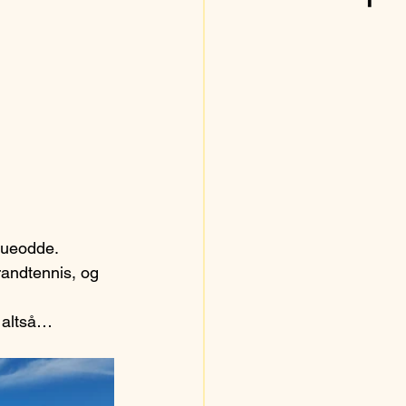
Dueodde.
randtennis, og 
 altså… 