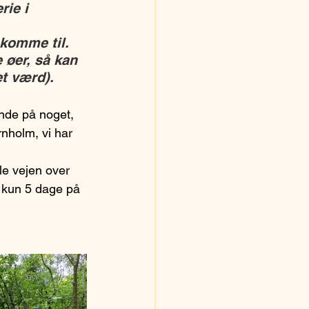
ie i 
 komme til. 
øer, så kan 
et værd).
inde på noget, 
rnholm, vi har 
le vejen over 
 kun 5 dage på 