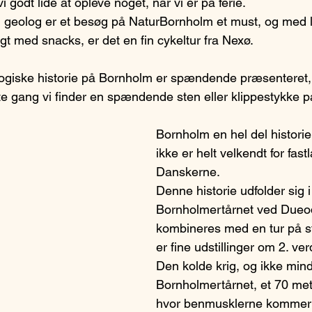
 godt lide at opleve noget, når vi er på ferie. 
n geolog er et besøg på NaturBornholm et must, og med l
gt med snacks, er det en fin cykeltur fra Nexø. 
ogiske historie på Bornholm er spændende præsenteret, 
e gang vi finder en spændende sten eller klippestykke på
Bornholm en hel del histori
ikke er helt velkendt for fast
Danskerne. 
Denne historie udfolder sig i
Bornholmertårnet ved Dueod
kombineres med en tur på s
er fine udstillinger om 2. ve
Den kolde krig, og ikke mind
Bornholmertårnet, et 70 mete
hvor benmusklerne kommer 