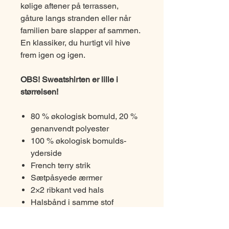
kølige aftener på terrassen,
gåture langs stranden eller når
familien bare slapper af sammen.
En klassiker, du hurtigt vil hive
frem igen og igen.
OBS! Sweatshirten er lille i
størrelsen!
80 % økologisk bomuld, 20 %
genanvendt polyester
100 % økologisk bomulds-
yderside
French terry strik
Sætpåsyede ærmer
2×2 ribkant ved hals
Halsbånd i samme stof
Tomt produkt fremstillet i
Bangladesh